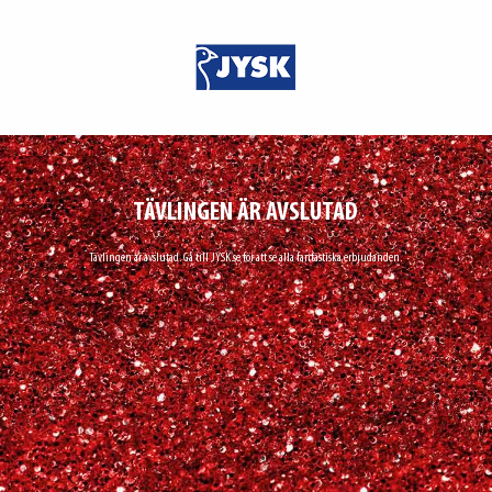
TÄVLINGEN ÄR AVSLUTAD
Tävlingen är avslutad. Gå till
JYSK.se
för att se alla fantastiska erbjudanden.