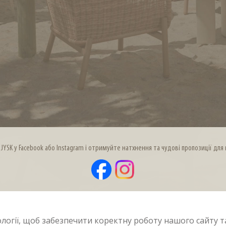
 JYSK у Facebook або Instagram і отримуйте натхнення та чудові пропозиції дл
логії, щоб забезпечити коректну роботу нашого сайту та